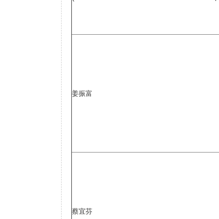
姜振富
蔡宜芬