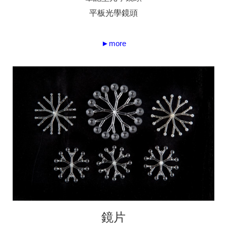
平板光學鏡頭
►more
鏡片