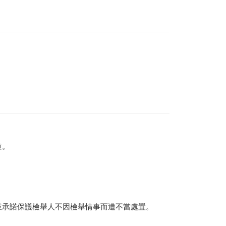
道。
並承諾保護檢舉人不因檢舉情事而遭不當處置。